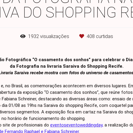
IVA DO SHOPPING RE
1932
visualizações
408
curtidas
ão Fotográfica “O casamento dos sonhos” para celebrar o Dia
da Fotografia na livraria Saraiva do Shopping Recife.
Livraria Saraiva recebe mostra com fotos do universo de casamentos
a e, no Brasil, as comemorações acontecem em diversos lugares. 
 abertura da exposição “O casamento dos sonhos”, que reúne fotos a
 Fabiana Schreiner, destacando as diversas áreas como: ensaio de 
á no dia 01/08 as 19hs na Saraiva do shopping Recife, com coquetel
iversos segmentos. A exposição fica em cartaz na Saraiva do shopp
 no horário de funcionamento do shopping.
 site de profissionais do
eventoseventoweddingday,
a realização d
de Fernando Raphael e Fabiana Schreiner.