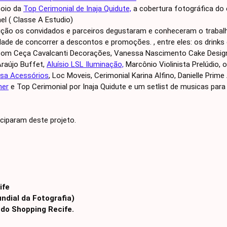
oio da
Top Cerimonial de Inaja Quidute,
a cobertura fotográfica do 
l ( Classe A Estudio)
ição os convidados e parceiros degustaram e conheceram o trabalh
idade de concorrer a descontos e promoções. , entre eles: os drinks
om Ceça Cavalcanti Decorações, Vanessa Nascimento Cake Designe
 Araújo Buffet,
Aluísio LSL Iluminação,
Marcônio Violinista Prelúdio, 
osa Acessórios
, Loc Moveis, Cerimonial Karina Alfino, Danielle Prime
ner
e Top Cerimonial por Inaja Quidute e um setlist de musicas para
iciparam deste projeto.
ife
undial da Fotografia)
 do Shopping Recife.