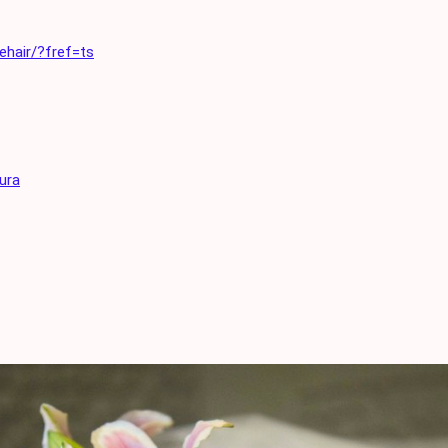
ehair/?fref=ts
ura