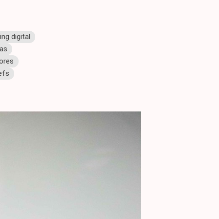
g digital
tas
tores
efs